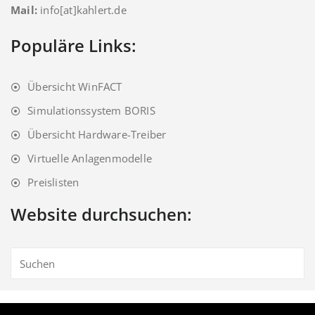
Mail:
info[at]kahlert.de
Populäre Links:
Übersicht WinFACT
Simulationssystem BORIS
Übersicht Hardware-Treiber
Virtuelle Anlagenmodelle
Preislisten
Website durchsuchen:
© Ingenieurbüro Dr. Kahlert |
Impressum
|
Datenschutz
|