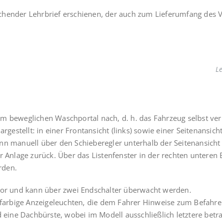
chender Lehrbrief erschienen, der auch zum Lieferumfang des V
Le
em beweglichen Waschportal nach, d. h. das Fahrzeug selbst ve
rgestellt: in einer Frontansicht (links) sowie einer Seitenansich
ann manuell über den Schieberegler unterhalb der Seitenansic
r Anlage zurück. Über das Listenfenster in der rechten unteren
rden.
otor und kann über zwei Endschalter überwacht werden.
r farbige Anzeigeleuchten, die dem Fahrer Hinweise zum Befahr
d eine Dachbürste, wobei im Modell ausschließlich letztere betr