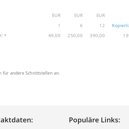
EUR
EUR
EUR
1
6
12
Kopierl
! *
49,00
250,00
390,00
19
 für andere Schnittstellen an.
aktdaten:
Populäre Links: