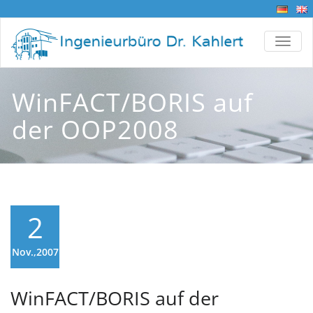
TOGG
WinFACT/BORIS auf
der OOP2008
2
Nov.,2007
WinFACT/BORIS auf der