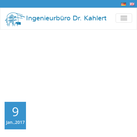
TOGG
Virtual Factory-
Anlagenmodell für
Arduino
9
Jan.,2017