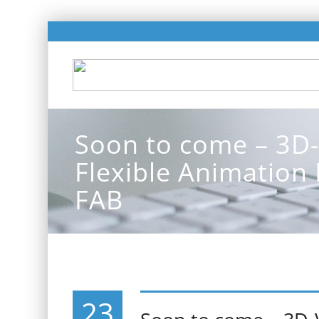
Soon to come – 3D-
Flexible Animation 
FAB
23