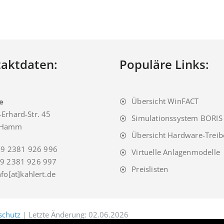
aktdaten:
Populäre Links:
Übersicht WinFACT
e
Erhard-Str. 45
Simulationssystem BORIS
 Hamm
Übersicht Hardware-Treib
9 2381 926 996
Virtuelle Anlagenmodelle
9 2381 926 997
Preislisten
fo[at]kahlert.de
schutz
| Letzte Änderung: 02.06.2026