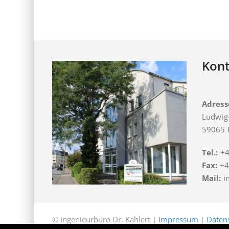
Kont
Adress
Ludwig-
59065
Tel.:
+4
Fax:
+4
Mail:
in
© Ingenieurbüro Dr. Kahlert |
Impressum
|
Daten