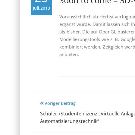
Soon to come – 3D-V
Juli,2013
Voraussichtlich ab Herbst verfügba
ergänzt wurde. Damit lassen sich I
als bisher. Die auf OpenGL basier
Modellierungstools wie z. B. Goog
kombiniert werden. Zeitgleich werd
anbieten.
Beitragsnavigation
Voriger Beitrag
Schüler-/Studentenlizenz „Virtuelle Anlag
Automatisierungstechnik“