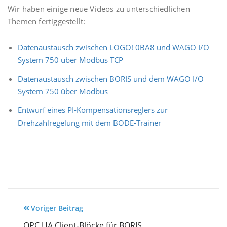
Wir haben einige neue Videos zu unterschiedlichen
Themen fertiggestellt:
Datenaustausch zwischen LOGO! 0BA8 und WAGO I/O
System 750 über Modbus TCP
Datenaustausch zwischen BORIS und dem WAGO I/O
System 750 über Modbus
Entwurf eines PI-Kompensationsreglers zur
Drehzahlregelung mit dem BODE-Trainer
Beitragsnavigation
Voriger Beitrag
OPC UA Client-Blöcke für BORIS