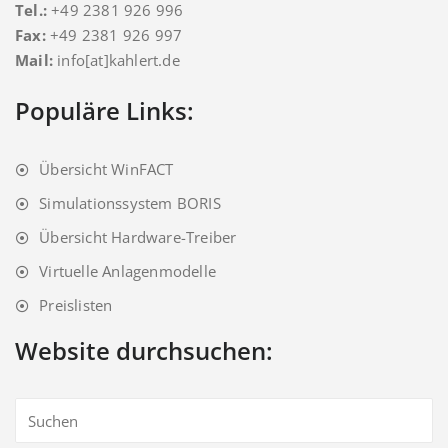
Tel.:
+49 2381 926 996
Fax:
+49 2381 926 997
Mail:
info[at]kahlert.de
Populäre Links:
Übersicht WinFACT
Simulationssystem BORIS
Übersicht Hardware-Treiber
Virtuelle Anlagenmodelle
Preislisten
Website durchsuchen: