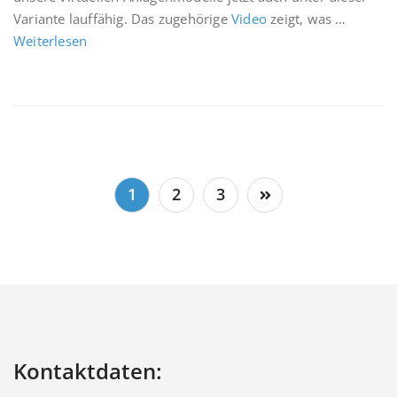
Variante lauffähig. Das zugehörige
Video
zeigt, was …
Weiterlesen
Seitennummerierung
1
2
3
der
Beiträge
Kontaktdaten: