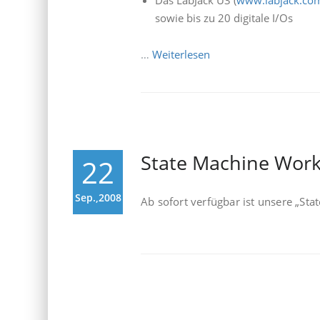
Das LabJack U3 (
www.labjack.co
sowie bis zu 20 digitale I/Os
…
Weiterlesen
State Machine Work
22
Sep.,2008
Ab sofort verfügbar ist unsere „S