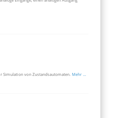
 4 analoge Eingänge, einen analogen Ausgang
ur Simulation von Zustandsautomaten.
Mehr …