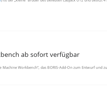
m
) ist der „kleine“ Bruder des beliebten LabJack U12 und besitzt
bench ab sofort verfügbar
tate Machine Workbench“, das BORIS-Add-On zum Entwurf und z