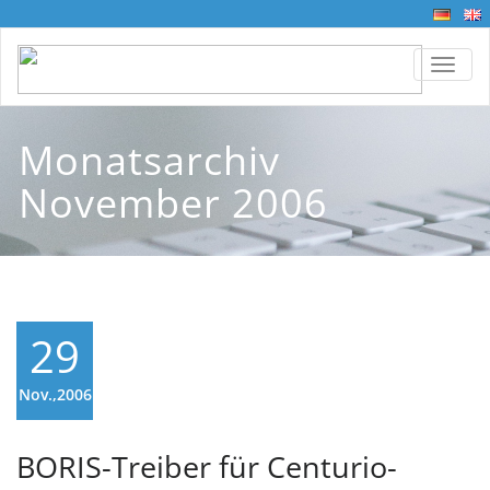
TOGG
Monatsarchiv
November 2006
29
Nov.,2006
BORIS-Treiber für Centurio-